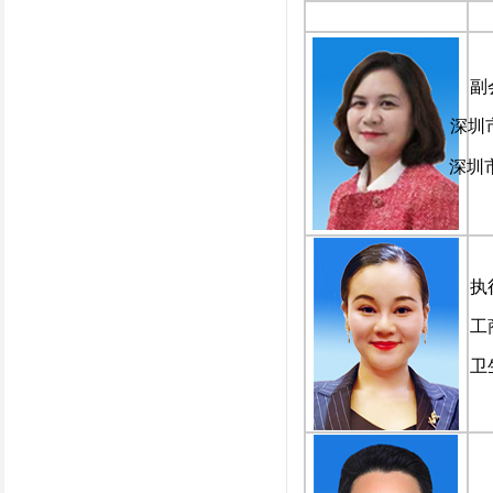
副
深圳
深圳
执
工
卫