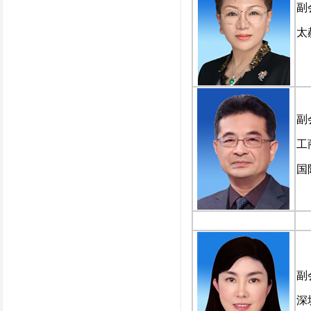
副
太
副
工
国
副
深