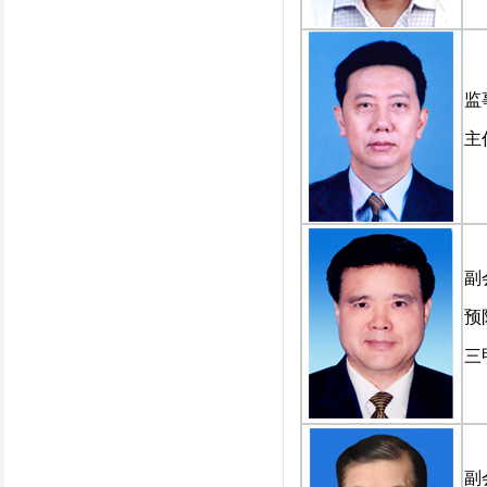
监
主
副
预
三
副