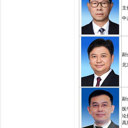
主
中
副
北
副
医
论
高