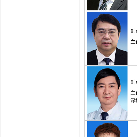
副
主
副
主
深