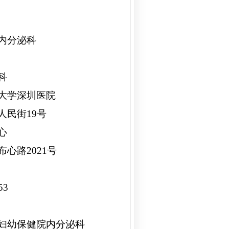
内分泌科
科
大学深圳医院
人民街
19
号
心
布心路
2021
号
53
妇幼保健院内分泌科