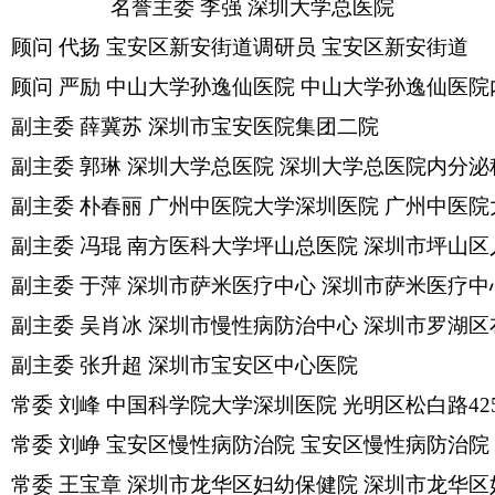
名誉主委
李强
深圳大学总医院
顾问
代扬
宝安区新安街道调研员
宝安区新安街道
顾问
严励
中山大学孙逸仙医院
中山大学孙逸仙医院
副主委
薛冀苏
深圳市宝安医院集团二院
副主委
郭琳
深圳大学总医院
深圳大学总医院内分泌
副主委
朴春丽
广州中医院大学深圳医院
广州中医院
副主委
冯琨
南方医科大学坪山总医院
深圳市坪山区
副主委
于萍
深圳市萨米医疗中心
深圳市萨米医疗中
副主委
吴肖冰
深圳市慢性病防治中心
深圳市罗湖区
副主委
张升超
深圳市宝安区中心医院
常委
刘峰
中国科学院大学深圳医院
光明区松白路
42
常委
刘峥
宝安区慢性病防治院
宝安区慢性病防治院
常委
王宝章
深圳市龙华区妇幼保健院
深圳市龙华区